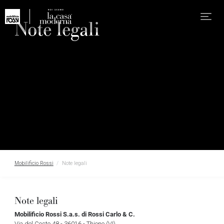
Note legali
Mobilificio Rossi
Note legali
Note legali
Mobilificio Rossi S.a.s. di Rossi Carlo & C.
Via del Costo 48 - 36016 - Thiene (VI)