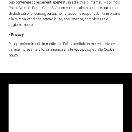
può contenere collegamenti ipertestuali ad altri siti Internet, Mobilificio
Rossi S.a.s. di Rossi Carlo & C. non esercita alcun controllo sui contenuti
di detti siti e, di conseguenza, non si assume responsabilità in ordine
alla relativa veridicità, attendibilità, accuratezza, completezza e
aggiornamento.
• Privacy
Per approfondimenti in merito alle Policy adottate in materia privacy
tramite il presente sito, si rimanda alla
Privacy policy
ed alla
Cookie
policy
.