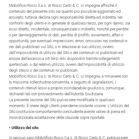
Mobilificio Rossi S.a.s. di Rossi Carlo & C. si impegna affinché il
contenuto del presente sito sia quanto più possibile aggiornato ed
accurato; tuttavia declina ogni responsabilità diretta ed indiretta, nei
confronti degli utenti e in generale di qualsiasi terzo, per ogni danno, sia
esso diretto, incidentale, consequenziale o indiretto, nonché per perdite
o per danneggiamento di dati, perdita di profitti, avviamento, affari o
opportunità, per eventuali imprecisioni, errori, omissioni nei contenuti e
nei dati pubblicati sul Sito, o in relazione al suo utilizzo, ovvero
dall’impossibilità di utilizzo del Sito o dei contenuti ivi pubblicati ed
ancora dall’accesso a siti terzi resi disponibili tramite collegamenti
ipertestuali, o dal relativo utilizzo, ovvero dall’impossibilità di utilizzo
degli stessi o dei contenuti ivi pubblicati.
Mobilificio Rossi S.a.s. di Rossi Carlo & C. si impegna, a rimuovere con
la massima sollecitudine consentita, a seguito di segnalazioni, i
contenuti ritenuti lesivi a proprio insindacabile giudizio o, comunque,
dichiarati tali con provvedimento dell’Autorità Giudiziaria.
La presente sezione del Sito può essere modificata in qualsiasi
momento. É onere degli Utenti prenderne costante visione. L’utilizzo del
Sito costituisce comportamento concludente avente valore di piena ed
incondizionata accettazione delle clausole sopra riportate.
• Utilizzo del sito
In nessun caso Mobilificio Rossi S.a.s. di Rossi Carlo & C. potrà essere