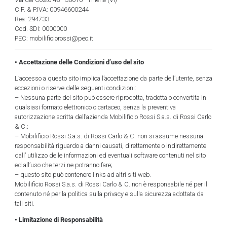
C.F. & P.IVA: 00946600244
Rea: 294733
Cod. SDI: 0000000
PEC: mobilificiorossi@pec.it
• Accettazione delle Condizioni d’uso del sito
L’accesso a questo sito implica l’accettazione da parte dell’utente, senza
eccezioni o riserve delle seguenti condizioni:
– Nessuna parte del sito può essere riprodotta, tradotta o convertita in
qualsiasi formato elettronico o cartaceo, senza la preventiva
autorizzazione scritta dell’azienda Mobilificio Rossi S.a.s. di Rossi Carlo
& C.;
– Mobilificio Rossi S.a.s. di Rossi Carlo & C. non si assume nessuna
responsabilità riguardo a danni causati, direttamente o indirettamente
dall’ utilizzo delle informazioni ed eventuali software contenuti nel sito
ed all’uso che terzi ne potranno fare;
– questo sito può contenere links ad altri siti web.
Mobilificio Rossi S.a.s. di Rossi Carlo & C. non è responsabile né per il
contenuto né per la politica sulla privacy e sulla sicurezza adottata da
tali siti.
• Limitazione di Responsabilità