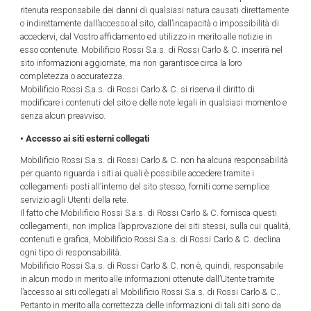
ritenuta responsabile dei danni di qualsiasi natura causati direttamente
o indirettamente dall’accesso al sito, dall’incapacità o impossibilità di
accedervi, dal Vostro affidamento ed utilizzo in merito alle notizie in
esso contenute. Mobilificio Rossi S.a.s. di Rossi Carlo & C. inserirà nel
sito informazioni aggiornate, ma non garantisce circa la loro
completezza o accuratezza.
Mobilificio Rossi S.a.s. di Rossi Carlo & C. si riserva il diritto di
modificare i contenuti del sito e delle note legali in qualsiasi momento e
senza alcun preavviso.
• Accesso ai siti esterni collegati
Mobilificio Rossi S.a.s. di Rossi Carlo & C. non ha alcuna responsabilità
per quanto riguarda i siti ai quali è possibile accedere tramite i
collegamenti posti all’interno del sito stesso, forniti come semplice
servizio agli Utenti della rete.
Il fatto che Mobilificio Rossi S.a.s. di Rossi Carlo & C. fornisca questi
collegamenti, non implica l’approvazione dei siti stessi, sulla cui qualità,
contenuti e grafica, Mobilificio Rossi S.a.s. di Rossi Carlo & C. declina
ogni tipo di responsabilità.
Mobilificio Rossi S.a.s. di Rossi Carlo & C. non è, quindi, responsabile
in alcun modo in merito alle informazioni ottenute dall’Utente tramite
l’accesso ai siti collegati al Mobilificio Rossi S.a.s. di Rossi Carlo & C..
Pertanto in merito alla correttezza delle informazioni di tali siti sono da