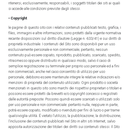
ritenersi, esclusivamente, responsabili, i soggetti titolari dei siti ai quali
si accede alle condizioni previste dagli stessi.
• Copyright
le pagine di questo sito con i relativi contenuti pubblicati testo, grafica, i
files, immagini e altre informazioni, sono protetti dalla vigente normativa
recante disposizioni sul diritto d’autore (Legge n. 633/41) e sui diritti di
proprietà industriale. I contenuti del Sito sono disponibili per un uso
esclusivamente personale e non commerciale; pertanto, nessun
contenuto può essere copiato, riprodotto, pubblicato, scaricato, spedito,
ritrasmesso oppure distribuito in qualsiasi modo, salvo il caso di
semplice registrazione su terminale per proprio uso personale ed a fini
non commerciali; anche nel caso consentito di utilizzo per uso
personale, debbono essere mantenute integre le relative indicazioni e/o
menzioni di proprietà del contenuto utilizzato. Ogni prodotto o società
menzionati in questo sito sono marchi dei rispettivi proprietari o titolari e
possono essere protetti da brevetti e/o copyright concessi o registrati
dalle autorità preposte. Possono quindi essere scaricati o utilizzati solo
per uso personale e non commerciale: pertanto nulla, neppure in parte,
potrà essere copiato, modificato o rivenduto per fini di lucro o per trarne
qualsivoglia utilità. É vietato l’utilizzo, la pubblicazione, la distribuzione,
l’inclusione dei contenuti pubblicati nel Sito in altri siti Internet, salvo
apposita autorizzazione dei titolari dei diritti sui contenuti stessi. Il Sito